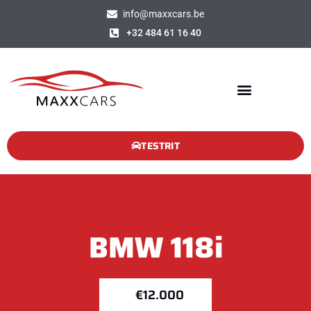
info@maxxcars.be
+32 484 61 16 40
TESTRIT
BMW
118i
€12.000