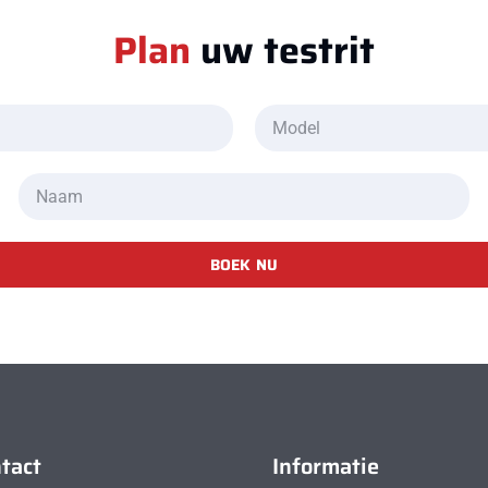
Plan
uw testrit
BOEK NU
tact
Informatie